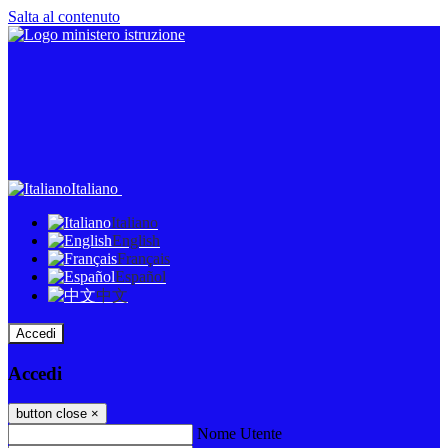
Salta al contenuto
Italiano
Italiano
English
Français
Español
中文
Accedi
Accedi
button close
×
Nome Utente