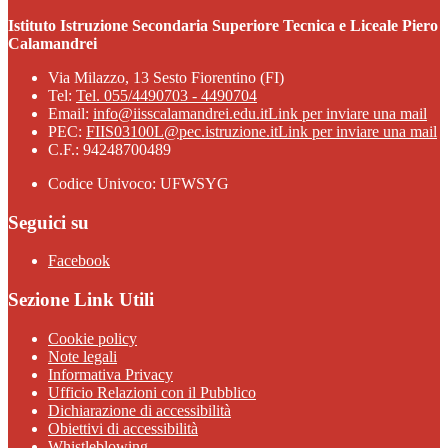
Istituto Istruzione Secondaria Superiore Tecnica e Liceale Piero
Calamandrei
Via Milazzo, 13 Sesto Fiorentino (FI)
Tel:
Tel. 055/4490703 - 4490704
Email:
info@iisscalamandrei.edu.it
Link per inviare una mail
PEC:
FIIS03100L@pec.istruzione.it
Link per inviare una mail
C.F.: 94248700489
Codice Univoco: UFWSYG
Seguici su
Facebook
Sezione Link Utili
Cookie policy
Note legali
Informativa Privacy
Ufficio Relazioni con il Pubblico
Dichiarazione di accessibilità
Obiettivi di accessibilità
Whistleblowing