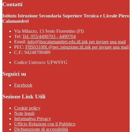
Contatti
Istituto Istruzione Secondaria Superiore Tecnica e Liceale Piero
Calamandrei
Via Milazzo, 13 Sesto Fiorentino (FI)
Tel:
Tel. 055/4490703 - 4490704
Email:
info@iisscalamandrei.edu.it
Link per inviare una mail
PEC:
FIIS03100L@pec.istruzione.it
Link per inviare una mail
C.F.: 94248700489
Codice Univoco: UFWSYG
Seguici su
Facebook
Sezione Link Utili
Cookie policy
Note legali
Informativa Privacy
Ufficio Relazioni con il Pubblico
Dichiarazione di accessibilità