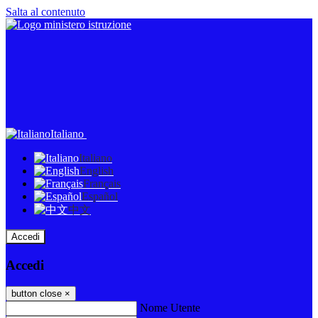
Salta al contenuto
Italiano
Italiano
English
Français
Español
中文
Accedi
Accedi
button close
×
Nome Utente