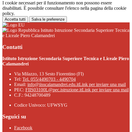
I cookie necessari per il funzionamento non possono essere
disabilitati. È possibile consultare l'elenco nella pagina della cookie
policy.
Accetta tutti
Salva le preferenze
Istituto Istruzione Secondaria Superiore Tecnica
e Liceale Piero Calamandrei
Contatti
Istituto Istruzione Secondaria Superiore Tecnica e Liceale Piero
Calamandrei
Via Milazzo, 13 Sesto Fiorentino (FI)
Tel:
Tel. 055/4490703 - 4490704
Email:
info@iisscalamandrei.edu.it
Link per inviare una mail
PEC:
FIIS03100L@pec.istruzione.it
Link per inviare una mail
C.F.: 94248700489
Codice Univoco: UFWSYG
Seguici su
Facebook