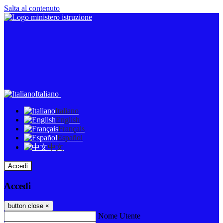
Salta al contenuto
Italiano
Italiano
English
Français
Español
中文
Accedi
Accedi
button close
×
Nome Utente