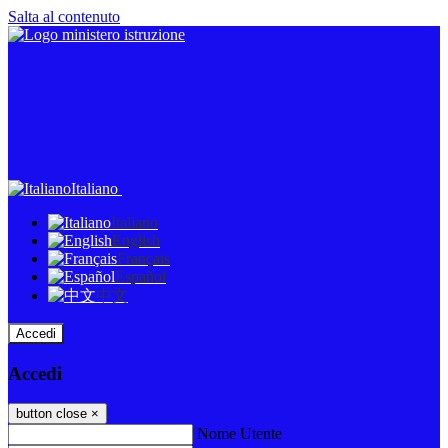
Salta al contenuto
Italiano
Italiano
English
Français
Español
中文
Accedi
Accedi
button close
×
Nome Utente