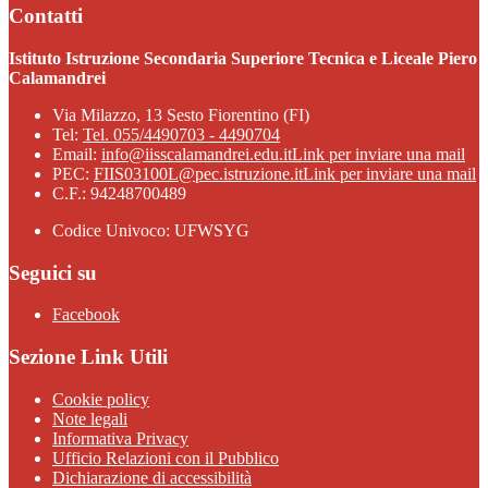
Contatti
Istituto Istruzione Secondaria Superiore Tecnica e Liceale Piero
Calamandrei
Via Milazzo, 13 Sesto Fiorentino (FI)
Tel:
Tel. 055/4490703 - 4490704
Email:
info@iisscalamandrei.edu.it
Link per inviare una mail
PEC:
FIIS03100L@pec.istruzione.it
Link per inviare una mail
C.F.: 94248700489
Codice Univoco: UFWSYG
Seguici su
Facebook
Sezione Link Utili
Cookie policy
Note legali
Informativa Privacy
Ufficio Relazioni con il Pubblico
Dichiarazione di accessibilità