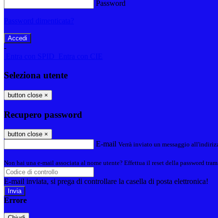
Password
Password dimenticata?
-
Entra con SPID
Entra con CIE
Seleziona utente
button close
×
Recupero password
button close
×
E-mail
Verrà inviato un messaggio all'indirizz
Non hai una e-mail associata al nome utente? Effettua il reset della password tram
E-mail inviata, si prega di controllare la casella di posta elettronica!
Errore
Chiudi