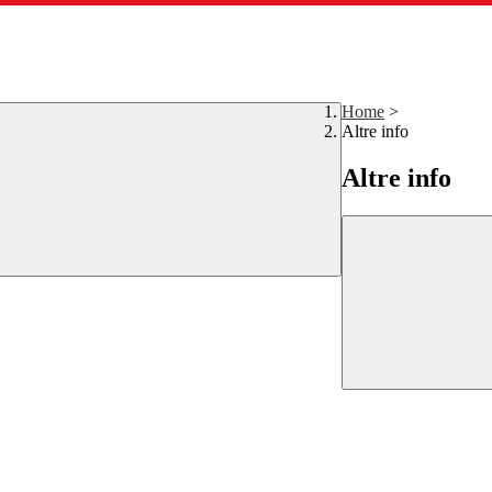
Home
>
Altre info
Altre info