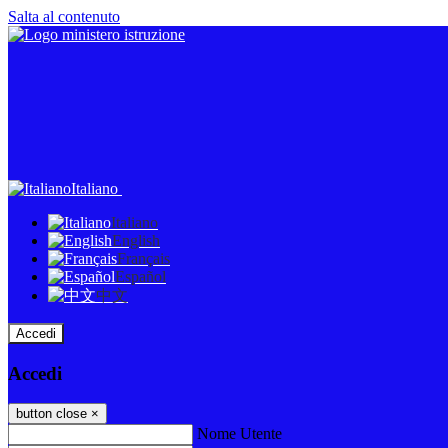
Salta al contenuto
Italiano
Italiano
English
Français
Español
中文
Accedi
Accedi
button close
×
Nome Utente