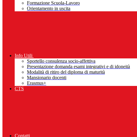
Formazione Scuola-Lavoro
Orientamento in uscita
Info Utili
Sportello consulenza socio-affettiva
Presentazione domanda esami integrativi e di idoneità
Modalità di ritiro del diploma di maturità
Mansionario docenti
Erasmus+
CTS
Contatti