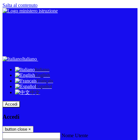
Salta al contenuto
Italiano
Italiano
English
Français
Español
中文
Accedi
Accedi
button close
×
Nome Utente