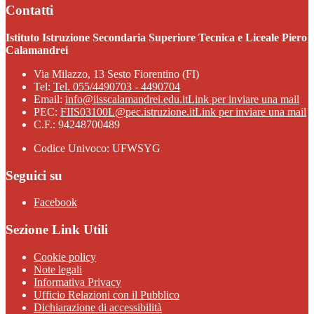
Contatti
Istituto Istruzione Secondaria Superiore Tecnica e Liceale Piero
Calamandrei
Via Milazzo, 13 Sesto Fiorentino (FI)
Tel:
Tel. 055/4490703 - 4490704
Email:
info@iisscalamandrei.edu.it
Link per inviare una mail
PEC:
FIIS03100L@pec.istruzione.it
Link per inviare una mail
C.F.: 94248700489
Codice Univoco: UFWSYG
Seguici su
Facebook
Sezione Link Utili
Cookie policy
Note legali
Informativa Privacy
Ufficio Relazioni con il Pubblico
Dichiarazione di accessibilità