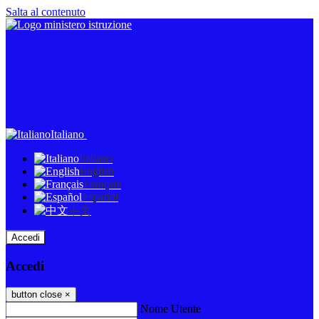
Salta al contenuto
Italiano
Italiano
English
Français
Español
中文
Accedi
Accedi
button close
×
Nome Utente