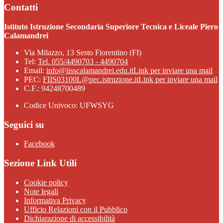
Contatti
Istituto Istruzione Secondaria Superiore Tecnica e Liceale Piero
Calamandrei
Via Milazzo, 13 Sesto Fiorentino (FI)
Tel:
Tel. 055/4490703 - 4490704
Email:
info@iisscalamandrei.edu.it
Link per inviare una mail
PEC:
FIIS03100L@pec.istruzione.it
Link per inviare una mail
C.F.: 94248700489
Codice Univoco: UFWSYG
Seguici su
Facebook
Sezione Link Utili
Cookie policy
Note legali
Informativa Privacy
Ufficio Relazioni con il Pubblico
Dichiarazione di accessibilità