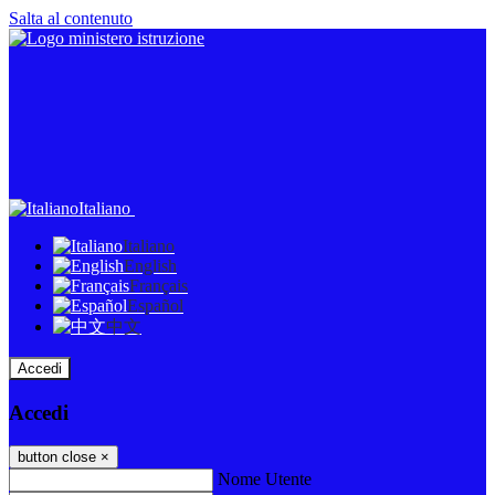
Salta al contenuto
Italiano
Italiano
English
Français
Español
中文
Accedi
Accedi
button close
×
Nome Utente