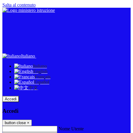
Salta al contenuto
Italiano
Italiano
English
Français
Español
中文
Accedi
Accedi
button close
×
Nome Utente