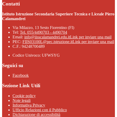
Contatti
Istituto Istruzione Secondaria Superiore Tecnica e Liceale Piero
Calamandrei
Via Milazzo, 13 Sesto Fiorentino (FI)
Tel:
Tel. 055/4490703 - 4490704
Email:
info@iisscalamandrei.edu.it
Link per inviare una mail
PEC:
FIIS03100L@pec.istruzione.it
Link per inviare una mail
C.F.: 94248700489
Codice Univoco: UFWSYG
Seguici su
Facebook
Sezione Link Utili
Cookie policy
Note legali
Informativa Privacy
Ufficio Relazioni con il Pubblico
Dichiarazione di accessibilità