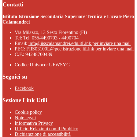
Contatti
Istituto Istruzione Secondaria Superiore Tecnica e Liceale Piero
Calamandrei
Via Milazzo, 13 Sesto Fiorentino (FI)
Tel:
Tel. 055/4490703 - 4490704
Email:
info@iisscalamandrei.edu.it
Link per inviare una mail
PEC:
FIIS03100L@pec.istruzione.it
Link per inviare una mail
C.F.: 94248700489
Codice Univoco: UFWSYG
Seguici su
Facebook
Sezione Link Utili
Cookie policy
Note legali
Informativa Privacy
Ufficio Relazioni con il Pubblico
Dichiarazione di accessibilità