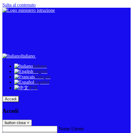
Salta al contenuto
Italiano
Italiano
English
Français
Español
中文
Accedi
Accedi
button close
×
Nome Utente