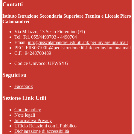
Contatti
Istituto Istruzione Secondaria Superiore Tecnica e Liceale Piero
Calamandrei
Via Milazzo, 13 Sesto Fiorentino (FI)
Tel:
Tel. 055/4490703 - 4490704
Email:
info@iisscalamandrei.edu.it
Link per inviare una mail
PEC:
FIIS03100L@pec.istruzione.it
Link per inviare una mail
C.F.: 94248700489
Codice Univoco: UFWSYG
Seguici su
Facebook
Sezione Link Utili
Cookie policy
Note legali
Informativa Privacy
Ufficio Relazioni con il Pubblico
Dichiarazione di accessibilità