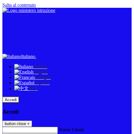
Salta al contenuto
Italiano
Italiano
English
Français
Español
中文
Accedi
Accedi
button close
×
Nome Utente