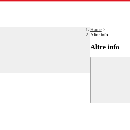
Home
>
Altre info
Altre info