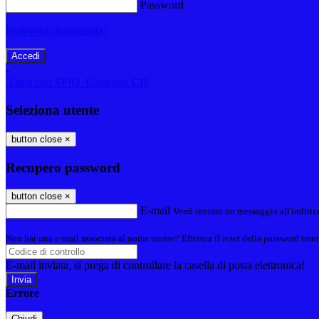
Password
Password dimenticata?
-
Entra con SPID
Entra con CIE
Seleziona utente
button close
×
Recupero password
button close
×
E-mail
Verrà inviato un messaggio all'indirizz
Non hai una e-mail associata al nome utente? Effettua il reset della password tram
E-mail inviata, si prega di controllare la casella di posta elettronica!
Errore
Chiudi