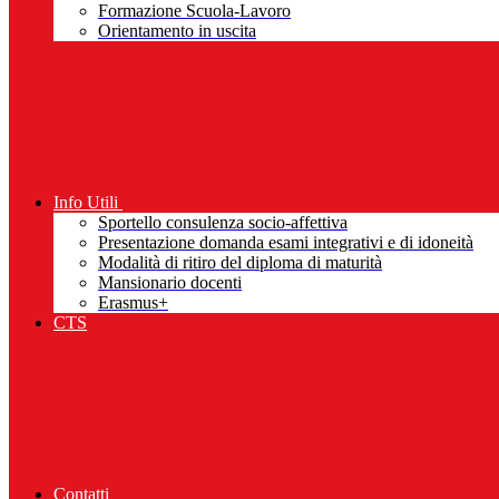
Formazione Scuola-Lavoro
Orientamento in uscita
Info Utili
Sportello consulenza socio-affettiva
Presentazione domanda esami integrativi e di idoneità
Modalità di ritiro del diploma di maturità
Mansionario docenti
Erasmus+
CTS
Contatti