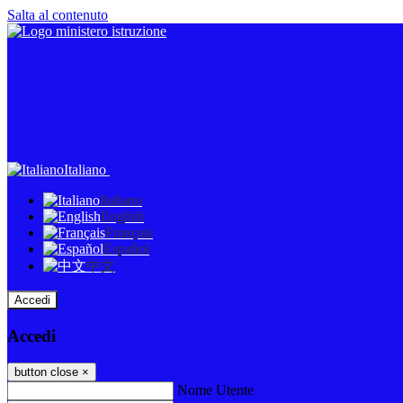
Salta al contenuto
Italiano
Italiano
English
Français
Español
中文
Accedi
Accedi
button close
×
Nome Utente