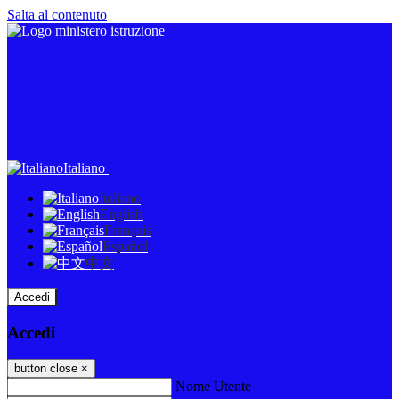
Salta al contenuto
Italiano
Italiano
English
Français
Español
中文
Accedi
Accedi
button close
×
Nome Utente