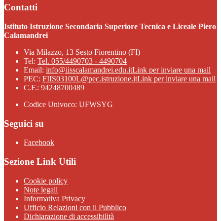
Contatti
Istituto Istruzione Secondaria Superiore Tecnica e Liceale Piero
Calamandrei
Via Milazzo, 13 Sesto Fiorentino (FI)
Tel:
Tel. 055/4490703 - 4490704
Email:
info@iisscalamandrei.edu.it
Link per inviare una mail
PEC:
FIIS03100L@pec.istruzione.it
Link per inviare una mail
C.F.: 94248700489
Codice Univoco: UFWSYG
Seguici su
Facebook
Sezione Link Utili
Cookie policy
Note legali
Informativa Privacy
Ufficio Relazioni con il Pubblico
Dichiarazione di accessibilità