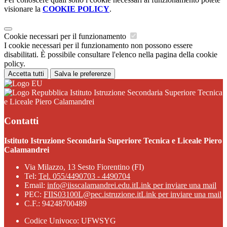
visionare la
COOKIE POLICY
.
Cookie necessari per il funzionamento
I cookie necessari per il funzionamento non possono essere
disabilitati. È possibile consultare l'elenco nella pagina della cookie
policy.
Accetta tutti
Salva le preferenze
Istituto Istruzione Secondaria Superiore Tecnica
e Liceale Piero Calamandrei
Contatti
Istituto Istruzione Secondaria Superiore Tecnica e Liceale Piero
Calamandrei
Via Milazzo, 13 Sesto Fiorentino (FI)
Tel:
Tel. 055/4490703 - 4490704
Email:
info@iisscalamandrei.edu.it
Link per inviare una mail
PEC:
FIIS03100L@pec.istruzione.it
Link per inviare una mail
C.F.: 94248700489
Codice Univoco: UFWSYG