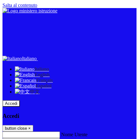
Salta al contenuto
Italiano
Italiano
English
Français
Español
中文
Accedi
Accedi
button close
×
Nome Utente