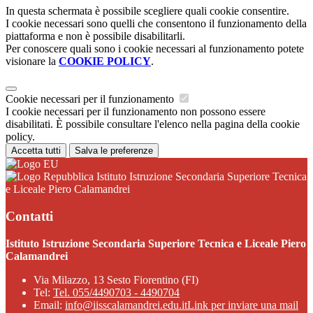
In questa schermata è possibile scegliere quali cookie consentire.
I cookie necessari sono quelli che consentono il funzionamento della
piattaforma e non è possibile disabilitarli.
Per conoscere quali sono i cookie necessari al funzionamento potete
visionare la
COOKIE POLICY
.
Cookie necessari per il funzionamento
I cookie necessari per il funzionamento non possono essere
disabilitati. È possibile consultare l'elenco nella pagina della cookie
policy.
Accetta tutti
Salva le preferenze
Istituto Istruzione Secondaria Superiore Tecnica
e Liceale Piero Calamandrei
Contatti
Istituto Istruzione Secondaria Superiore Tecnica e Liceale Piero
Calamandrei
Via Milazzo, 13 Sesto Fiorentino (FI)
Tel:
Tel. 055/4490703 - 4490704
Email:
info@iisscalamandrei.edu.it
Link per inviare una mail