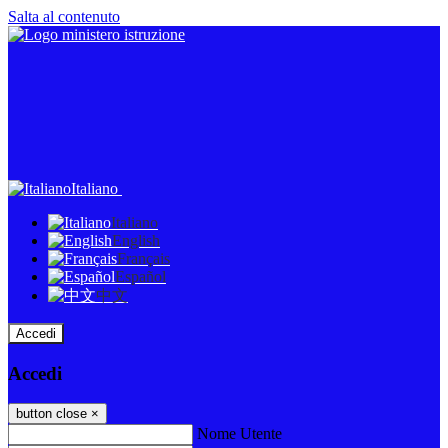
Salta al contenuto
Italiano
Italiano
English
Français
Español
中文
Accedi
Accedi
button close
×
Nome Utente