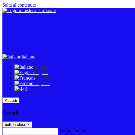
Salta al contenuto
Italiano
Italiano
English
Français
Español
中文
Accedi
Accedi
button close
×
Nome Utente