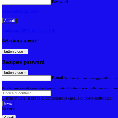
Password
Password dimenticata?
-
Entra con SPID
Entra con CIE
Seleziona utente
button close
×
Recupero password
button close
×
E-mail
Verrà inviato un messaggio all'indirizz
Non hai una e-mail associata al nome utente? Effettua il reset della password tram
E-mail inviata, si prega di controllare la casella di posta elettronica!
Errore
Chiudi