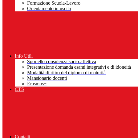
Formazione Scuola-Lavoro
Orientamento in uscita
Info Utili
Sportello consulenza socio-affettiva
Presentazione domanda esami integrativi e di idoneità
Modalità di ritiro del diploma di maturità
Mansionario docenti
Erasmus+
CTS
Contatti