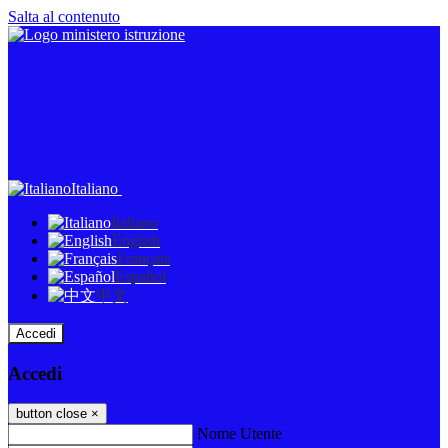
Salta al contenuto
Italiano
Italiano
English
Français
Español
中文
Accedi
Accedi
button close
×
Nome Utente