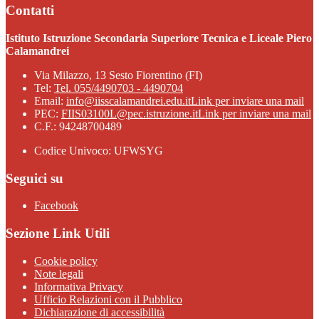
Contatti
Istituto Istruzione Secondaria Superiore Tecnica e Liceale Piero
Calamandrei
Via Milazzo, 13 Sesto Fiorentino (FI)
Tel:
Tel. 055/4490703 - 4490704
Email:
info@iisscalamandrei.edu.it
Link per inviare una mail
PEC:
FIIS03100L@pec.istruzione.it
Link per inviare una mail
C.F.: 94248700489
Codice Univoco: UFWSYG
Seguici su
Facebook
Sezione Link Utili
Cookie policy
Note legali
Informativa Privacy
Ufficio Relazioni con il Pubblico
Dichiarazione di accessibilità