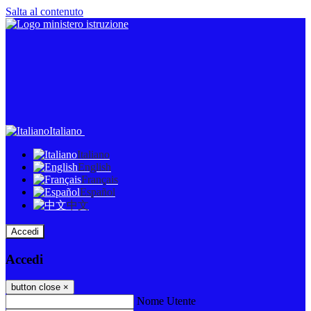
Salta al contenuto
Italiano
Italiano
English
Français
Español
中文
Accedi
Accedi
button close
×
Nome Utente