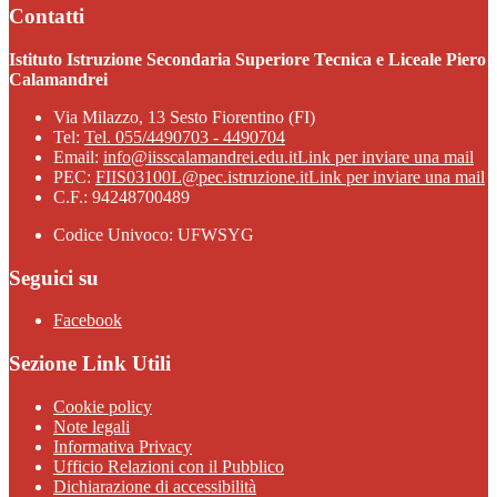
Contatti
Istituto Istruzione Secondaria Superiore Tecnica e Liceale Piero
Calamandrei
Via Milazzo, 13 Sesto Fiorentino (FI)
Tel:
Tel. 055/4490703 - 4490704
Email:
info@iisscalamandrei.edu.it
Link per inviare una mail
PEC:
FIIS03100L@pec.istruzione.it
Link per inviare una mail
C.F.: 94248700489
Codice Univoco: UFWSYG
Seguici su
Facebook
Sezione Link Utili
Cookie policy
Note legali
Informativa Privacy
Ufficio Relazioni con il Pubblico
Dichiarazione di accessibilità