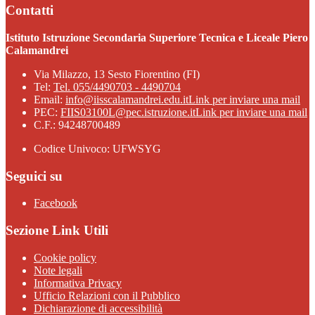
Contatti
Istituto Istruzione Secondaria Superiore Tecnica e Liceale Piero
Calamandrei
Via Milazzo, 13 Sesto Fiorentino (FI)
Tel:
Tel. 055/4490703 - 4490704
Email:
info@iisscalamandrei.edu.it
Link per inviare una mail
PEC:
FIIS03100L@pec.istruzione.it
Link per inviare una mail
C.F.: 94248700489
Codice Univoco: UFWSYG
Seguici su
Facebook
Sezione Link Utili
Cookie policy
Note legali
Informativa Privacy
Ufficio Relazioni con il Pubblico
Dichiarazione di accessibilità