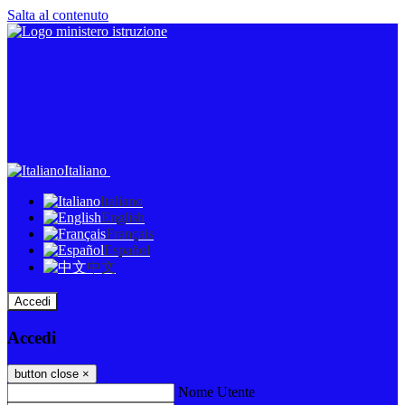
Salta al contenuto
Italiano
Italiano
English
Français
Español
中文
Accedi
Accedi
button close
×
Nome Utente