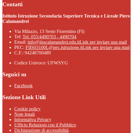
Contatti
Istituto Istruzione Secondaria Superiore Tecnica e Liceale Piero
Calamandrei
Via Milazzo, 13 Sesto Fiorentino (FI)
Tel:
Tel. 055/4490703 - 4490704
Email:
info@iisscalamandrei.edu.it
Link per inviare una mail
PEC:
FIIS03100L@pec.istruzione.it
Link per inviare una mail
C.F.: 94248700489
Codice Univoco: UFWSYG
Seguici su
Facebook
Sezione Link Utili
Cookie policy
Note legali
Informativa Privacy
Ufficio Relazioni con il Pubblico
Dichiarazione di accessibilità