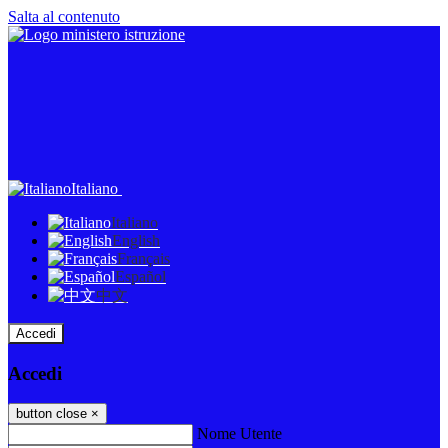
Salta al contenuto
Italiano
Italiano
English
Français
Español
中文
Accedi
Accedi
button close
×
Nome Utente