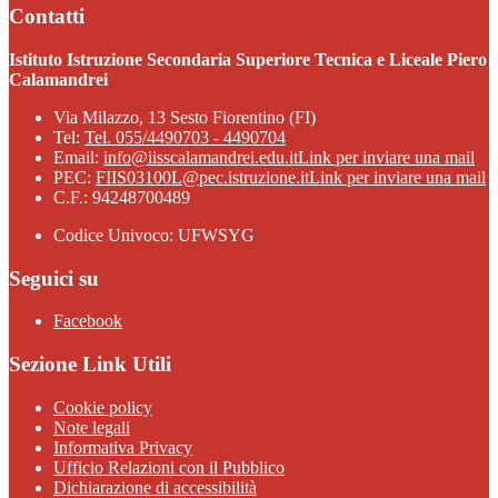
Contatti
Istituto Istruzione Secondaria Superiore Tecnica e Liceale Piero
Calamandrei
Via Milazzo, 13 Sesto Fiorentino (FI)
Tel:
Tel. 055/4490703 - 4490704
Email:
info@iisscalamandrei.edu.it
Link per inviare una mail
PEC:
FIIS03100L@pec.istruzione.it
Link per inviare una mail
C.F.: 94248700489
Codice Univoco: UFWSYG
Seguici su
Facebook
Sezione Link Utili
Cookie policy
Note legali
Informativa Privacy
Ufficio Relazioni con il Pubblico
Dichiarazione di accessibilità