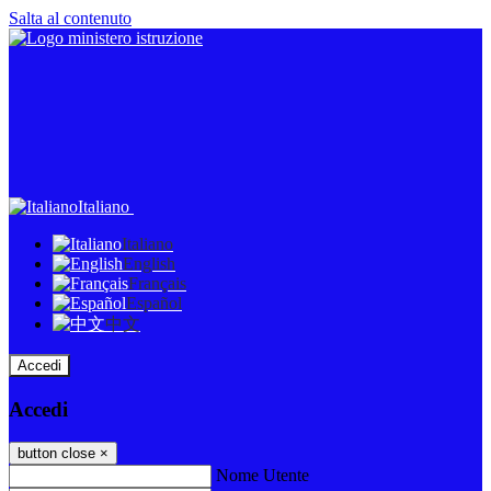
Salta al contenuto
Italiano
Italiano
English
Français
Español
中文
Accedi
Accedi
button close
×
Nome Utente