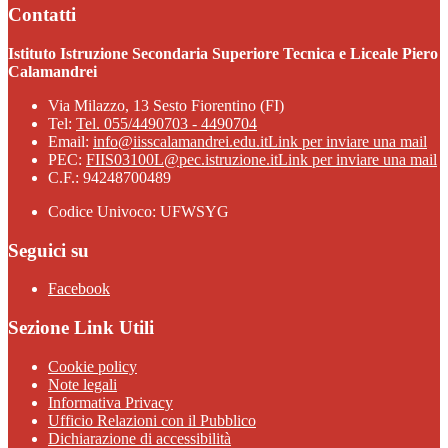
Contatti
Istituto Istruzione Secondaria Superiore Tecnica e Liceale Piero
Calamandrei
Via Milazzo, 13 Sesto Fiorentino (FI)
Tel:
Tel. 055/4490703 - 4490704
Email:
info@iisscalamandrei.edu.it
Link per inviare una mail
PEC:
FIIS03100L@pec.istruzione.it
Link per inviare una mail
C.F.: 94248700489
Codice Univoco: UFWSYG
Seguici su
Facebook
Sezione Link Utili
Cookie policy
Note legali
Informativa Privacy
Ufficio Relazioni con il Pubblico
Dichiarazione di accessibilità