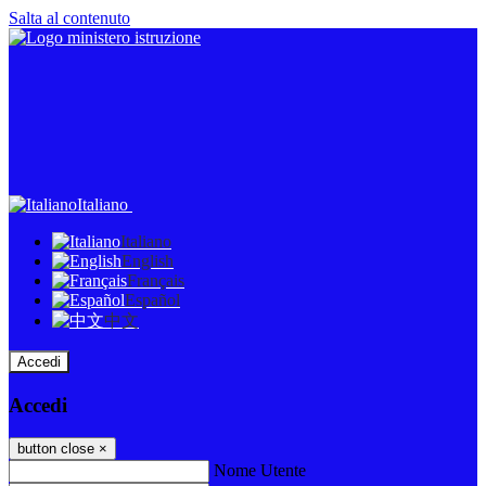
Salta al contenuto
Italiano
Italiano
English
Français
Español
中文
Accedi
Accedi
button close
×
Nome Utente