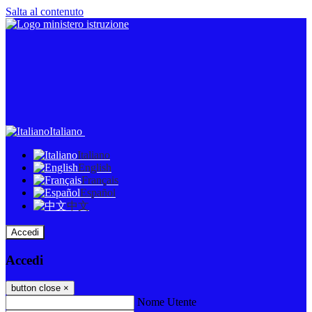
Salta al contenuto
Italiano
Italiano
English
Français
Español
中文
Accedi
Accedi
button close
×
Nome Utente