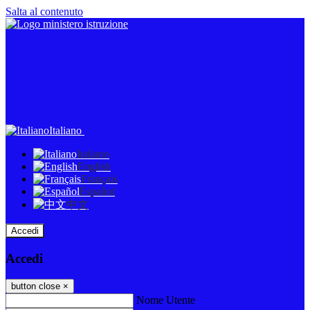
Salta al contenuto
Italiano
Italiano
English
Français
Español
中文
Accedi
Accedi
button close
×
Nome Utente