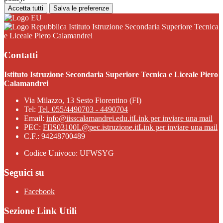
Accetta tutti
Salva le preferenze
Istituto Istruzione Secondaria Superiore Tecnica
e Liceale Piero Calamandrei
Contatti
Istituto Istruzione Secondaria Superiore Tecnica e Liceale Piero
Calamandrei
Via Milazzo, 13 Sesto Fiorentino (FI)
Tel:
Tel. 055/4490703 - 4490704
Email:
info@iisscalamandrei.edu.it
Link per inviare una mail
PEC:
FIIS03100L@pec.istruzione.it
Link per inviare una mail
C.F.: 94248700489
Codice Univoco: UFWSYG
Seguici su
Facebook
Sezione Link Utili