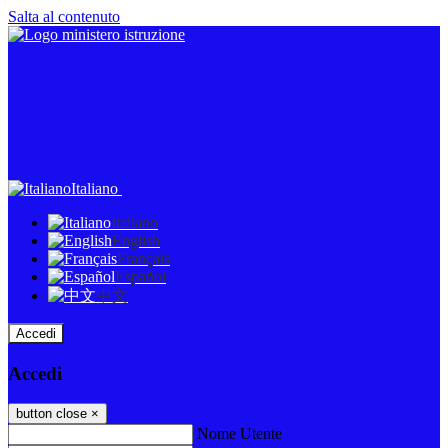
Salta al contenuto
Italiano
Italiano
English
Français
Español
中文
Accedi
Accedi
button close
×
Nome Utente