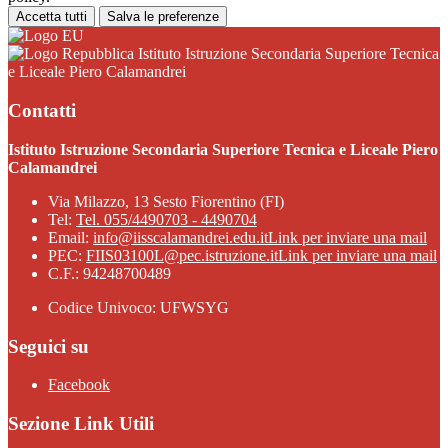
Accetta tutti
Salva le preferenze
Istituto Istruzione Secondaria Superiore Tecnica
e Liceale Piero Calamandrei
Contatti
Istituto Istruzione Secondaria Superiore Tecnica e Liceale Piero
Calamandrei
Via Milazzo, 13 Sesto Fiorentino (FI)
Tel:
Tel. 055/4490703 - 4490704
Email:
info@iisscalamandrei.edu.it
Link per inviare una mail
PEC:
FIIS03100L@pec.istruzione.it
Link per inviare una mail
C.F.: 94248700489
Codice Univoco: UFWSYG
Seguici su
Facebook
Sezione Link Utili