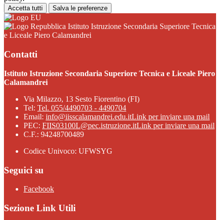
Accetta tutti
Salva le preferenze
Istituto Istruzione Secondaria Superiore Tecnica
e Liceale Piero Calamandrei
Contatti
Istituto Istruzione Secondaria Superiore Tecnica e Liceale Piero
Calamandrei
Via Milazzo, 13 Sesto Fiorentino (FI)
Tel:
Tel. 055/4490703 - 4490704
Email:
info@iisscalamandrei.edu.it
Link per inviare una mail
PEC:
FIIS03100L@pec.istruzione.it
Link per inviare una mail
C.F.: 94248700489
Codice Univoco: UFWSYG
Seguici su
Facebook
Sezione Link Utili