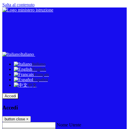
Salta al contenuto
Italiano
Italiano
English
Français
Español
中文
Accedi
Accedi
button close
×
Nome Utente