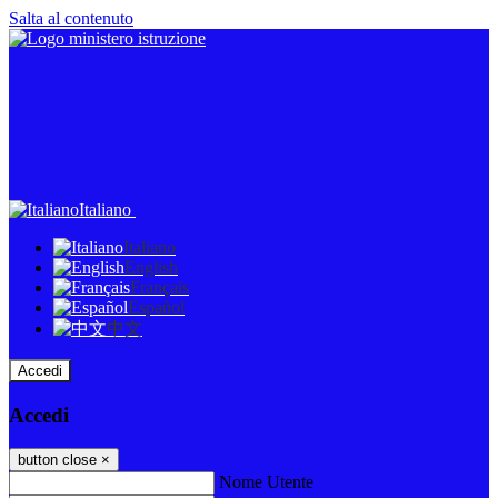
Salta al contenuto
Italiano
Italiano
English
Français
Español
中文
Accedi
Accedi
button close
×
Nome Utente