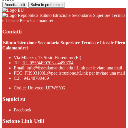
Accetta tutti
Salva le preferenze
Istituto Istruzione Secondaria Superiore Tecnica
e Liceale Piero Calamandrei
Contatti
Istituto Istruzione Secondaria Superiore Tecnica e Liceale Piero
Calamandrei
Via Milazzo, 13 Sesto Fiorentino (FI)
Tel:
Tel. 055/4490703 - 4490704
Email:
info@iisscalamandrei.edu.it
Link per inviare una mail
PEC:
FIIS03100L@pec.istruzione.it
Link per inviare una mail
C.F.: 94248700489
Codice Univoco: UFWSYG
Seguici su
Facebook
Sezione Link Utili