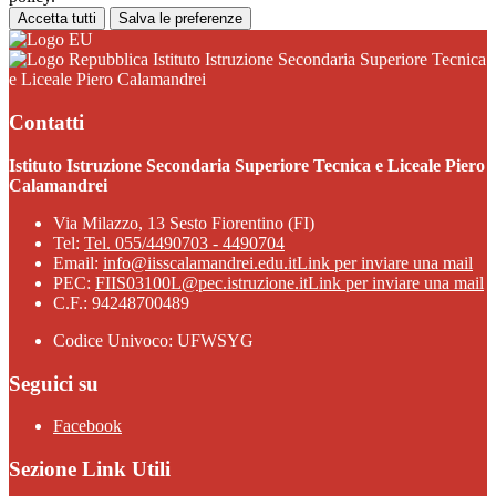
Accetta tutti
Salva le preferenze
Istituto Istruzione Secondaria Superiore Tecnica
e Liceale Piero Calamandrei
Contatti
Istituto Istruzione Secondaria Superiore Tecnica e Liceale Piero
Calamandrei
Via Milazzo, 13 Sesto Fiorentino (FI)
Tel:
Tel. 055/4490703 - 4490704
Email:
info@iisscalamandrei.edu.it
Link per inviare una mail
PEC:
FIIS03100L@pec.istruzione.it
Link per inviare una mail
C.F.: 94248700489
Codice Univoco: UFWSYG
Seguici su
Facebook
Sezione Link Utili