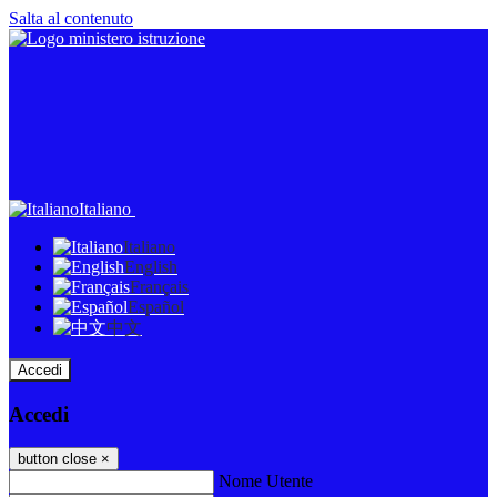
Salta al contenuto
Italiano
Italiano
English
Français
Español
中文
Accedi
Accedi
button close
×
Nome Utente