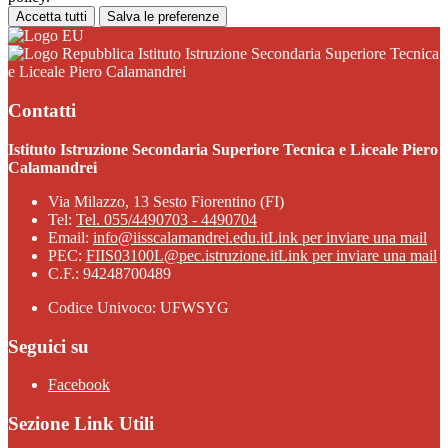
Accetta tutti
Salva le preferenze
Istituto Istruzione Secondaria Superiore Tecnica
e Liceale Piero Calamandrei
Contatti
Istituto Istruzione Secondaria Superiore Tecnica e Liceale Piero
Calamandrei
Via Milazzo, 13 Sesto Fiorentino (FI)
Tel:
Tel. 055/4490703 - 4490704
Email:
info@iisscalamandrei.edu.it
Link per inviare una mail
PEC:
FIIS03100L@pec.istruzione.it
Link per inviare una mail
C.F.: 94248700489
Codice Univoco: UFWSYG
Seguici su
Facebook
Sezione Link Utili