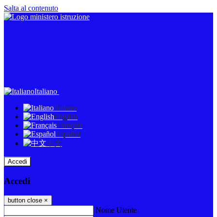
Salta al contenuto
Italiano
Italiano
English
Français
Español
中文
Accedi
Accedi
button close
×
Nome Utente