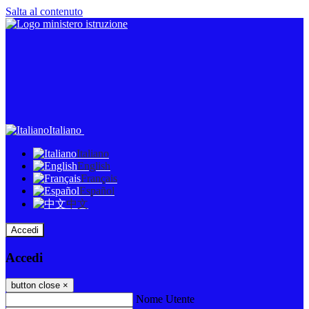
Salta al contenuto
Italiano
Italiano
English
Français
Español
中文
Accedi
Accedi
button close
×
Nome Utente