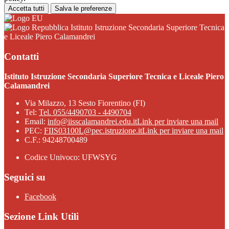
Accetta tutti
Salva le preferenze
Istituto Istruzione Secondaria Superiore Tecnica
e Liceale Piero Calamandrei
Contatti
Istituto Istruzione Secondaria Superiore Tecnica e Liceale Piero
Calamandrei
Via Milazzo, 13 Sesto Fiorentino (FI)
Tel:
Tel. 055/4490703 - 4490704
Email:
info@iisscalamandrei.edu.it
Link per inviare una mail
PEC:
FIIS03100L@pec.istruzione.it
Link per inviare una mail
C.F.: 94248700489
Codice Univoco: UFWSYG
Seguici su
Facebook
Sezione Link Utili