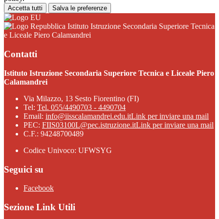
Accetta tutti
Salva le preferenze
Istituto Istruzione Secondaria Superiore Tecnica
e Liceale Piero Calamandrei
Contatti
Istituto Istruzione Secondaria Superiore Tecnica e Liceale Piero
Calamandrei
Via Milazzo, 13 Sesto Fiorentino (FI)
Tel:
Tel. 055/4490703 - 4490704
Email:
info@iisscalamandrei.edu.it
Link per inviare una mail
PEC:
FIIS03100L@pec.istruzione.it
Link per inviare una mail
C.F.: 94248700489
Codice Univoco: UFWSYG
Seguici su
Facebook
Sezione Link Utili