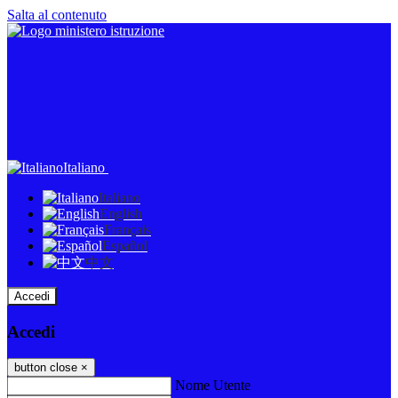
Salta al contenuto
Italiano
Italiano
English
Français
Español
中文
Accedi
Accedi
button close
×
Nome Utente