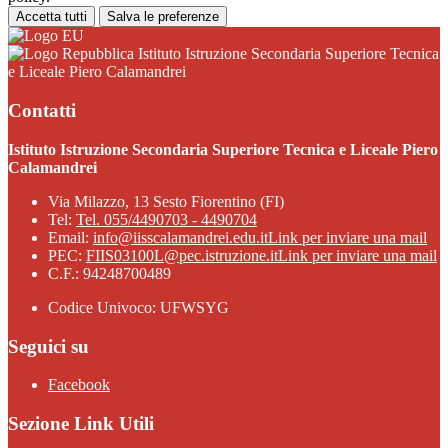
Accetta tutti
Salva le preferenze
Istituto Istruzione Secondaria Superiore Tecnica
e Liceale Piero Calamandrei
Contatti
Istituto Istruzione Secondaria Superiore Tecnica e Liceale Piero
Calamandrei
Via Milazzo, 13 Sesto Fiorentino (FI)
Tel:
Tel. 055/4490703 - 4490704
Email:
info@iisscalamandrei.edu.it
Link per inviare una mail
PEC:
FIIS03100L@pec.istruzione.it
Link per inviare una mail
C.F.: 94248700489
Codice Univoco: UFWSYG
Seguici su
Facebook
Sezione Link Utili