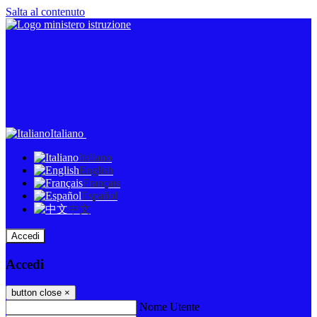
Salta al contenuto
Italiano
Italiano
English
Français
Español
中文
Accedi
Accedi
button close
×
Nome Utente