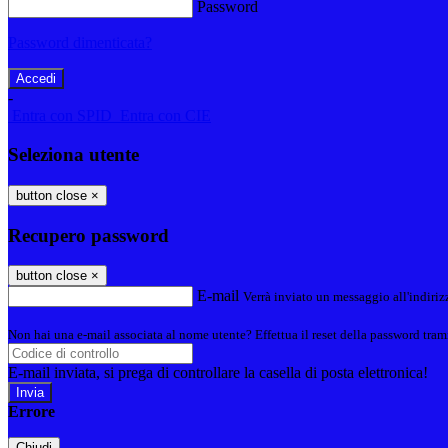
Password
Password dimenticata?
-
Entra con SPID
Entra con CIE
Seleziona utente
button close
×
Recupero password
button close
×
E-mail
Verrà inviato un messaggio all'indirizz
Non hai una e-mail associata al nome utente? Effettua il reset della password tram
E-mail inviata, si prega di controllare la casella di posta elettronica!
Errore
Chiudi