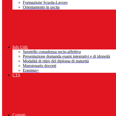
Formazione Scuola-Lavoro
Orientamento in uscita
Info Utili
Sportello consulenza socio-affettiva
Presentazione domanda esami integrativi e di idoneità
Modalità di ritiro del diploma di maturità
Mansionario docenti
Erasmus+
CTS
Contatti