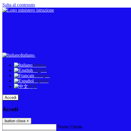
Salta al contenuto
Italiano
Italiano
English
Français
Español
中文
Accedi
Accedi
button close
×
Nome Utente