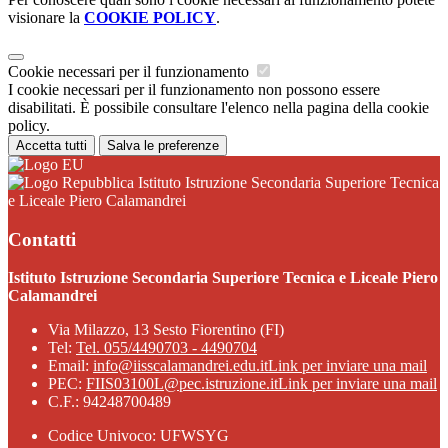
visionare la
COOKIE POLICY
.
Cookie necessari per il funzionamento
I cookie necessari per il funzionamento non possono essere
disabilitati. È possibile consultare l'elenco nella pagina della cookie
policy.
Accetta tutti
Salva le preferenze
Istituto Istruzione Secondaria Superiore Tecnica
e Liceale Piero Calamandrei
Contatti
Istituto Istruzione Secondaria Superiore Tecnica e Liceale Piero
Calamandrei
Via Milazzo, 13 Sesto Fiorentino (FI)
Tel:
Tel. 055/4490703 - 4490704
Email:
info@iisscalamandrei.edu.it
Link per inviare una mail
PEC:
FIIS03100L@pec.istruzione.it
Link per inviare una mail
C.F.: 94248700489
Codice Univoco: UFWSYG