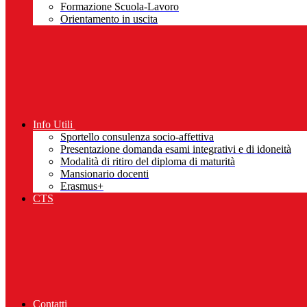
Formazione Scuola-Lavoro
Orientamento in uscita
Info Utili
Sportello consulenza socio-affettiva
Presentazione domanda esami integrativi e di idoneità
Modalità di ritiro del diploma di maturità
Mansionario docenti
Erasmus+
CTS
Contatti