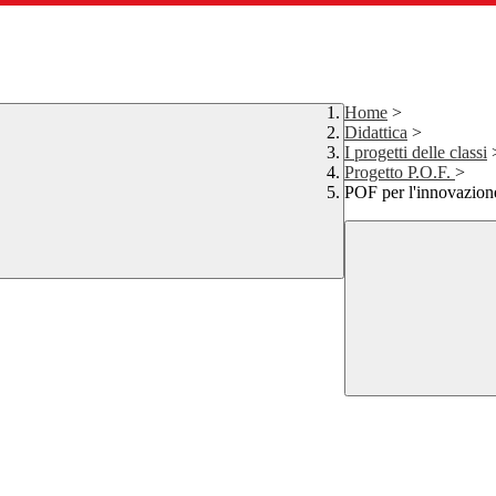
Home
>
Didattica
>
I progetti delle classi
Progetto P.O.F.
>
POF per l'innovazion