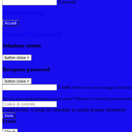
Password
Password dimenticata?
-
Entra con SPID
Entra con CIE
Seleziona utente
button close
×
Recupero password
button close
×
E-mail
Verrà inviato un messaggio all'indirizz
Non hai una e-mail associata al nome utente? Effettua il reset della password tram
E-mail inviata, si prega di controllare la casella di posta elettronica!
Errore
Chiudi