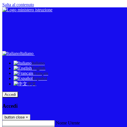
Salta al contenuto
Italiano
Italiano
English
Français
Español
中文
Accedi
Accedi
button close
×
Nome Utente