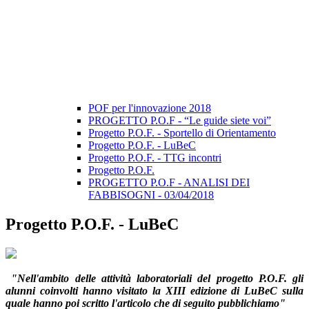
POF per l'innovazione 2018
PROGETTO P.O.F - “Le guide siete voi”
Progetto P.O.F. - Sportello di Orientamento
Progetto P.O.F. - LuBeC
Progetto P.O.F. - TTG incontri
Progetto P.O.F.
PROGETTO P.O.F - ANALISI DEI
FABBISOGNI - 03/04/2018
Progetto P.O.F. - LuBeC
"Nell'ambito delle attività laboratoriali del progetto P.O.F. gli
alunni coinvolti hanno visitato la
XIII edizione di LuBeC
sulla
quale hanno poi scritto l'articolo che di seguito pubblichiamo"