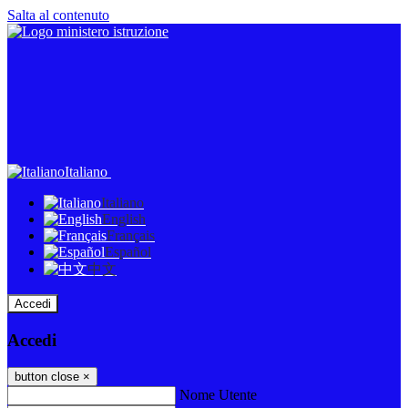
Salta al contenuto
Italiano
Italiano
English
Français
Español
中文
Accedi
Accedi
button close
×
Nome Utente