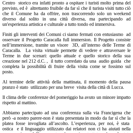
Centro storico era infatti pronto a ospitare i turisti molto prima del
previsto, ed è altrettanto fruibile da far sì che il turista visiti tutto ciò
che il Comune ha da offrire, non trascorrendo solo un weekend
diverso dal solito in una città diversa, ma partecipando ad
un'esperienza artistica e culturale a tutto tondo ed immersiva.
Finiti gli interventi dei Comuni ci siamo fermati con entusiasmo ad
osservare il Progetto Caracalla full immersion. Il Progetto consiste
nell’immersione, tramite un visore 3D, all’interno delle Terme di
Caracalla. La visita virtuale permette di vedere e attraversare le
Terme in due scenari: quello attuale e quello storico della sua
creazione nel 212 d.C. , il tutto corredato da una audio guida che
completa la possibilità di fruire della visita come se fossimo sul
posto.
Al termine delle attività della mattinata, il momento della pausa
pranzo è stato utilizzato per una breve visita della città di Lucca.
Il clima delle conferenze del pomeriggio ha avuto un minore impatto
rispetto al mattino.
Abbiamo partecipato ad una conferenza sulla via Francigena che
però -a nostro parere-non è stata presentata in modo da far sì che la
platea fosse invogliata all’ascolto. L’esperienza, per noi, è stata
ostica e il linguaggio utilizzato dai relatori non ci ha aiutati nella