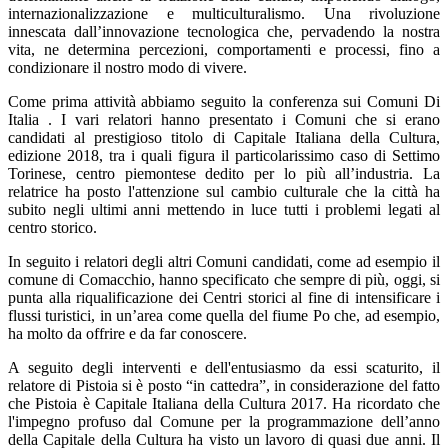
internazionalizzazione e multiculturalismo. Una rivoluzione
innescata dall’innovazione tecnologica che, pervadendo la nostra
vita, ne determina percezioni, comportamenti e processi, fino a
condizionare il nostro modo di vivere.
Come prima attività abbiamo seguito la conferenza sui Comuni Di
Italia . I vari relatori hanno presentato i Comuni che si erano
candidati al prestigioso titolo di Capitale Italiana della Cultura,
edizione 2018, tra i quali figura il particolarissimo caso di Settimo
Torinese, centro piemontese dedito per lo più all’industria. La
relatrice ha posto l'attenzione sul cambio culturale che la città ha
subito negli ultimi anni mettendo in luce tutti i problemi legati al
centro storico.
In seguito i relatori degli altri Comuni candidati, come ad esempio il
comune di Comacchio, hanno specificato che sempre di più, oggi, si
punta alla riqualificazione dei Centri storici al fine di intensificare i
flussi turistici, in un’area come quella del fiume Po che, ad esempio,
ha molto da offrire e da far conoscere.
A seguito degli interventi e dell'entusiasmo da essi scaturito, il
relatore di Pistoia si è posto “in cattedra”, in considerazione del fatto
che Pistoia è Capitale Italiana della Cultura 2017. Ha ricordato che
l'impegno profuso dal Comune per la programmazione dell’anno
della Capitale della Cultura ha visto un lavoro di quasi due anni. Il