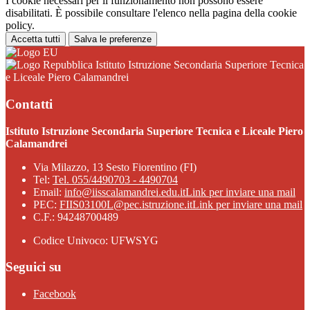
I cookie necessari per il funzionamento non possono essere
disabilitati. È possibile consultare l'elenco nella pagina della cookie
policy.
Accetta tutti
Salva le preferenze
Istituto Istruzione Secondaria Superiore Tecnica
e Liceale Piero Calamandrei
Contatti
Istituto Istruzione Secondaria Superiore Tecnica e Liceale Piero
Calamandrei
Via Milazzo, 13 Sesto Fiorentino (FI)
Tel:
Tel. 055/4490703 - 4490704
Email:
info@iisscalamandrei.edu.it
Link per inviare una mail
PEC:
FIIS03100L@pec.istruzione.it
Link per inviare una mail
C.F.: 94248700489
Codice Univoco: UFWSYG
Seguici su
Facebook