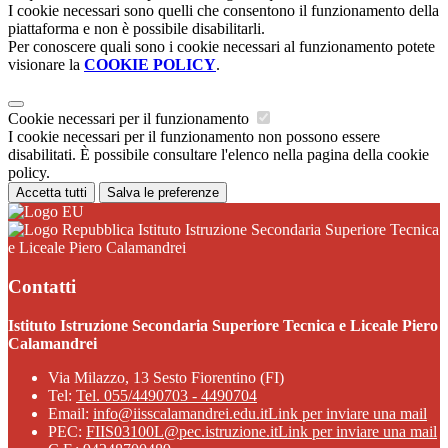
I cookie necessari sono quelli che consentono il funzionamento della
piattaforma e non è possibile disabilitarli.
Per conoscere quali sono i cookie necessari al funzionamento potete
visionare la
COOKIE POLICY
.
Cookie necessari per il funzionamento
I cookie necessari per il funzionamento non possono essere
disabilitati. È possibile consultare l'elenco nella pagina della cookie
policy.
Accetta tutti
Salva le preferenze
Istituto Istruzione Secondaria Superiore Tecnica
e Liceale Piero Calamandrei
Contatti
Istituto Istruzione Secondaria Superiore Tecnica e Liceale Piero
Calamandrei
Via Milazzo, 13 Sesto Fiorentino (FI)
Tel:
Tel. 055/4490703 - 4490704
Email:
info@iisscalamandrei.edu.it
Link per inviare una mail
PEC:
FIIS03100L@pec.istruzione.it
Link per inviare una mail