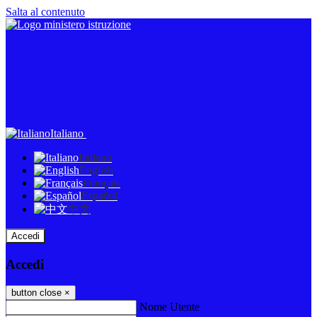
Salta al contenuto
Italiano
Italiano
English
Français
Español
中文
Accedi
Accedi
button close
×
Nome Utente