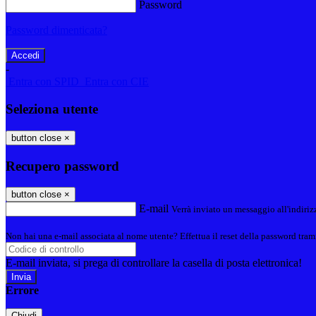
Password
Password dimenticata?
-
Entra con SPID
Entra con CIE
Seleziona utente
button close
×
Recupero password
button close
×
E-mail
Verrà inviato un messaggio all'indirizz
Non hai una e-mail associata al nome utente? Effettua il reset della password tram
E-mail inviata, si prega di controllare la casella di posta elettronica!
Errore
Chiudi