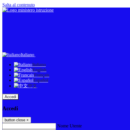
Salta al contenuto
Italiano
Italiano
English
Français
Español
中文
Accedi
Accedi
button close
×
Nome Utente