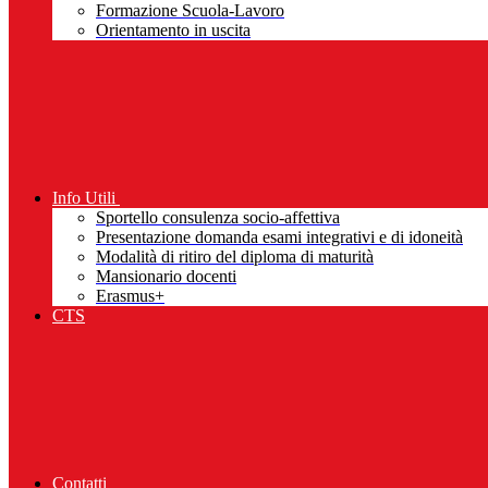
Formazione Scuola-Lavoro
Orientamento in uscita
Info Utili
Sportello consulenza socio-affettiva
Presentazione domanda esami integrativi e di idoneità
Modalità di ritiro del diploma di maturità
Mansionario docenti
Erasmus+
CTS
Contatti