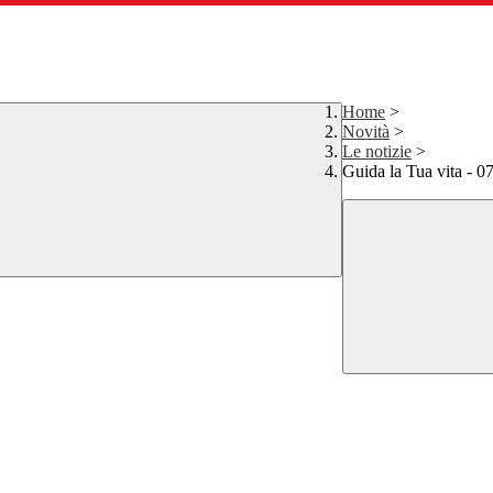
Home
>
Novità
>
Le notizie
>
Guida la Tua vita - 0