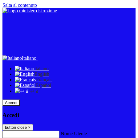
Salta al contenuto
Italiano
Italiano
English
Français
Español
中文
Accedi
Accedi
button close
×
Nome Utente