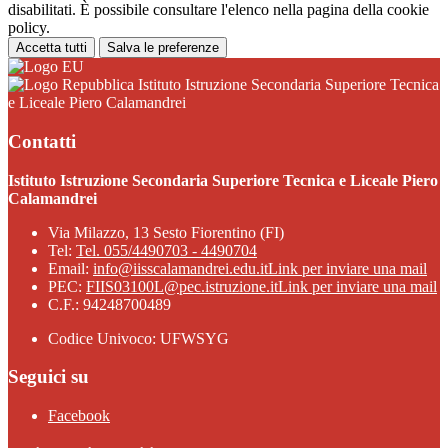
disabilitati. È possibile consultare l'elenco nella pagina della cookie
policy.
Accetta tutti
Salva le preferenze
Istituto Istruzione Secondaria Superiore Tecnica
e Liceale Piero Calamandrei
Contatti
Istituto Istruzione Secondaria Superiore Tecnica e Liceale Piero
Calamandrei
Via Milazzo, 13 Sesto Fiorentino (FI)
Tel:
Tel. 055/4490703 - 4490704
Email:
info@iisscalamandrei.edu.it
Link per inviare una mail
PEC:
FIIS03100L@pec.istruzione.it
Link per inviare una mail
C.F.: 94248700489
Codice Univoco: UFWSYG
Seguici su
Facebook