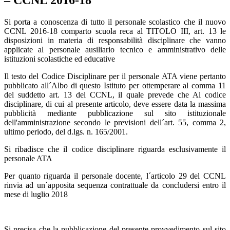
– CCNL 2016-18
Si porta a conoscenza di tutto il personale scolastico che il nuovo
CCNL 2016-18 comparto scuola reca al TITOLO III, art. 13 le
disposizioni in materia di responsabilità disciplinare che vanno
applicate al personale ausiliario tecnico e amministrativo delle
istituzioni scolastiche ed educative
Il testo del Codice Disciplinare per il personale ATA viene pertanto
pubblicato all´Albo di questo Istituto per ottemperare al comma 11
del suddetto art. 13 del CCNL, il quale prevede che Al codice
disciplinare, di cui al presente articolo, deve essere data la massima
pubblicità mediante pubblicazione sul sito istituzionale
dell'amministrazione secondo le previsioni dell´art. 55, comma 2,
ultimo periodo, del d.lgs. n. 165/2001.
Si ribadisce che il codice disciplinare riguarda esclusivamente il
personale ATA
Per quanto riguarda il personale docente, l´articolo 29 del CCNL
rinvia ad un´apposita sequenza contrattuale da concludersi entro il
mese di luglio 2018
Si precisa che la pubblicazione del presente provvedimento sul sito