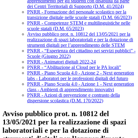
apprendimento per gli studenti con disabilità da parte
dei Centri Territoriali di Supporto (D.M. 41/2024)
PNRR - Formazione del personale scolastico per la
transizione digitale nelle scuole statali (D.M. 66/2023)
PNRR - Competenze STEM e multilinguistiche nelle
scuole statali (D.M. 65/2023)
Avviso pubblico prot. n. 10812 del 13/05/2021 per la
realizzazione di spazi laboratoriali e per la dotazione di
strumenti digitali per l’apprendimento delle STEM
PNRR - “Esperienza del cittadino nei servizi pubblici” -
Scuole (Giugno 2022)
PNRR - Animatori digitali 2022-24
PNRR - “Abilitazione al Cloud per le PA locali”
PNRR - Piano Scuola 4.0 - Azione 2 - Next generation
labs - Laboratori per le professioni digitali del futuro
PNRR - Piano Scuola 4.0 - Azione 1 - Next generation
class - Ambienti di apprendimento innovativi
PNRR - Azioni di prevenzione e contrasto della
dispersione scolastica (D.M. 170/2022)
Avviso pubblico prot. n. 10812 del
13/05/2021 per la realizzazione di spazi
laboratoriali e per la dotazione di