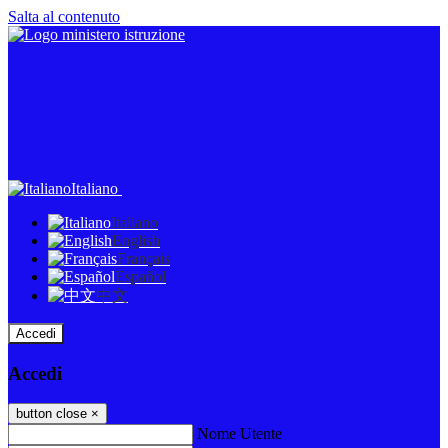
Salta al contenuto
Italiano
Italiano
English
Français
Español
中文
Accedi
Accedi
button close
×
Nome Utente