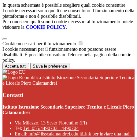
In questa schermata è possibile scegliere quali cookie consentire.
I cookie necessari sono quelli che consentono il funzionamento della
piattaforma e non è possibile disabilitarli.
Per conoscere quali sono i cookie necessari al funzionamento potete
visionare la
COOKIE POLICY
.
Cookie necessari per il funzionamento
I cookie necessari per il funzionamento non possono essere
disabilitati. È possibile consultare l'elenco nella pagina della cookie
policy.
Accetta tutti
Salva le preferenze
Istituto Istruzione Secondaria Superiore Tecnica
e Liceale Piero Calamandrei
Contatti
Istituto Istruzione Secondaria Superiore Tecnica e Liceale Piero
Calamandrei
Via Milazzo, 13 Sesto Fiorentino (FI)
Tel:
Tel. 055/4490703 - 4490704
Email:
info@iisscalamandrei.edu.it
Link per inviare una mail