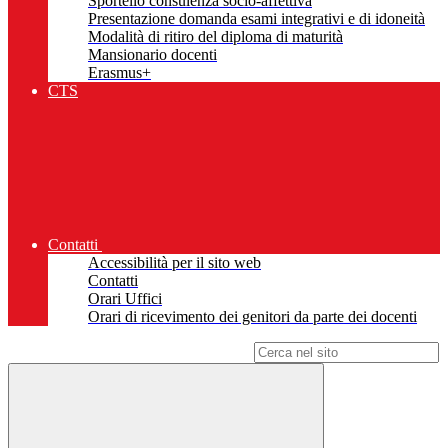
Sportello consulenza socio-affettiva
Presentazione domanda esami integrativi e di idoneità
Modalità di ritiro del diploma di maturità
Mansionario docenti
Erasmus+
CTS
Contatti
Accessibilità per il sito web
Contatti
Orari Uffici
Orari di ricevimento dei genitori da parte dei docenti
Campo di ricerca per le pagine del sito