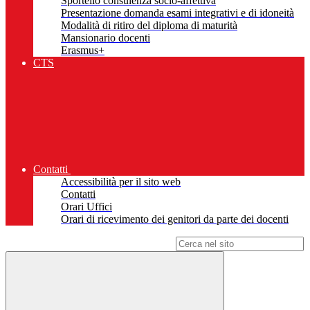
Sportello consulenza socio-affettiva
Presentazione domanda esami integrativi e di idoneità
Modalità di ritiro del diploma di maturità
Mansionario docenti
Erasmus+
CTS
Contatti
Accessibilità per il sito web
Contatti
Orari Uffici
Orari di ricevimento dei genitori da parte dei docenti
Campo di ricerca per le pagine del sito