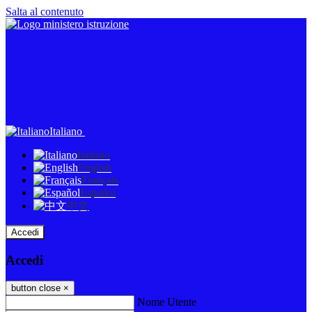
Salta al contenuto
Italiano
Italiano
English
Français
Español
中文
Accedi
Accedi
button close
×
Nome Utente