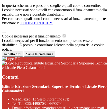
In questa schermata è possibile scegliere quali cookie consentire.
I cookie necessari sono quelli che consentono il funzionamento della
piattaforma e non è possibile disabilitarli.
Per conoscere quali sono i cookie necessari al funzionamento potete
visionare la
COOKIE POLICY
.
Cookie necessari per il funzionamento
I cookie necessari per il funzionamento non possono essere
disabilitati. È possibile consultare l'elenco nella pagina della cookie
policy.
Accetta tutti
Salva le preferenze
Istituto Istruzione Secondaria Superiore Tecnica
e Liceale Piero Calamandrei
Contatti
Istituto Istruzione Secondaria Superiore Tecnica e Liceale Piero
Calamandrei
Via Milazzo, 13 Sesto Fiorentino (FI)
Tel:
Tel. 055/4490703 - 4490704
Email:
info@iisscalamandrei.edu.it
Link per inviare una mail