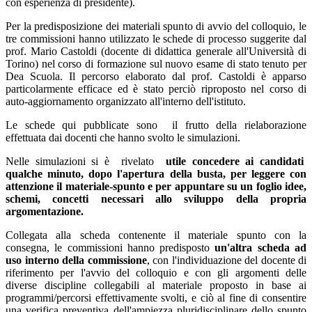
con esperienza di presidente).
Per la predisposizione dei materiali spunto di avvio del colloquio, le
tre commissioni hanno utilizzato le schede di processo suggerite dal
prof. Mario Castoldi (docente di didattica generale all'Università di
Torino) nel corso di formazione sul nuovo esame di stato tenuto per
Dea Scuola. Il percorso elaborato dal prof. Castoldi è apparso
particolarmente efficace ed è stato perciò riproposto nel corso di
auto-aggiornamento organizzato all'interno dell'istituto.
Le schede qui pubblicate sono il frutto della rielaborazione
effettuata dai docenti che hanno svolto le simulazioni.
Nelle simulazioni si è rivelato
utile concedere ai candidati
qualche minuto, dopo l'apertura della busta, per leggere con
attenzione il materiale-spunto e per appuntare su un foglio idee,
schemi, concetti necessari allo sviluppo della propria
argomentazione.
Collegata alla scheda contenente il materiale spunto con la
consegna, le commissioni hanno predisposto
un'altra scheda ad
uso interno della commissione
, con l'individuazione del docente di
riferimento per l'avvio del colloquio e con gli argomenti delle
diverse discipline collegabili al materiale proposto in base ai
programmi/percorsi effettivamente svolti, e ciò al fine di consentire
una verifica preventiva dell'ampiezza pluridisciplinare dello spunto