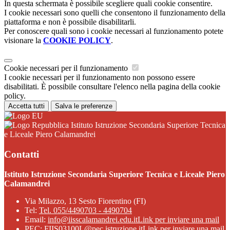
In questa schermata è possibile scegliere quali cookie consentire.
I cookie necessari sono quelli che consentono il funzionamento della
piattaforma e non è possibile disabilitarli.
Per conoscere quali sono i cookie necessari al funzionamento potete
visionare la
COOKIE POLICY
.
Cookie necessari per il funzionamento
I cookie necessari per il funzionamento non possono essere
disabilitati. È possibile consultare l'elenco nella pagina della cookie
policy.
Accetta tutti
Salva le preferenze
Istituto Istruzione Secondaria Superiore Tecnica
e Liceale Piero Calamandrei
Contatti
Istituto Istruzione Secondaria Superiore Tecnica e Liceale Piero
Calamandrei
Via Milazzo, 13 Sesto Fiorentino (FI)
Tel:
Tel. 055/4490703 - 4490704
Email:
info@iisscalamandrei.edu.it
Link per inviare una mail
PEC:
FIIS03100L@pec.istruzione.it
Link per inviare una mail