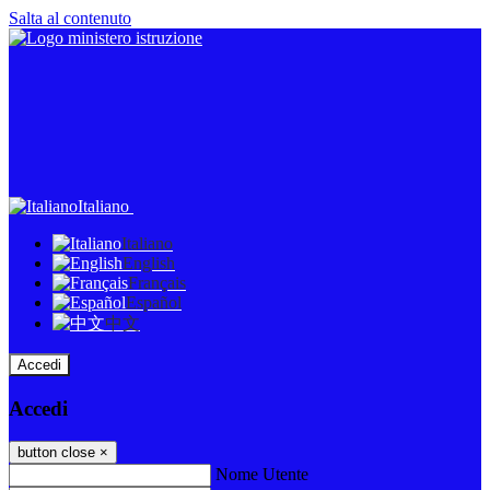
Salta al contenuto
Italiano
Italiano
English
Français
Español
中文
Accedi
Accedi
button close
×
Nome Utente