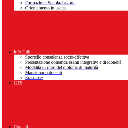
Formazione Scuola-Lavoro
Orientamento in uscita
Info Utili
Sportello consulenza socio-affettiva
Presentazione domanda esami integrativi e di idoneità
Modalità di ritiro del diploma di maturità
Mansionario docenti
Erasmus+
CTS
Contatti