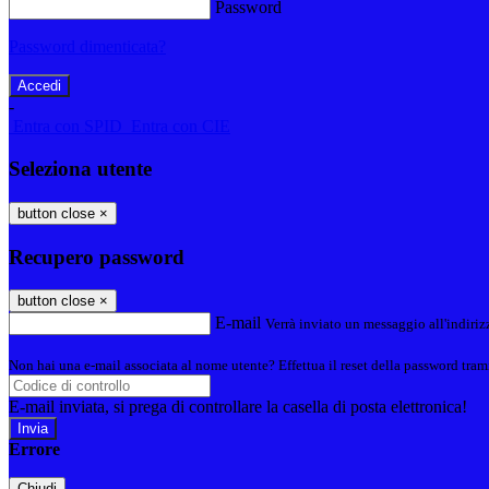
Password
Password dimenticata?
-
Entra con SPID
Entra con CIE
Seleziona utente
button close
×
Recupero password
button close
×
E-mail
Verrà inviato un messaggio all'indirizz
Non hai una e-mail associata al nome utente? Effettua il reset della password tram
E-mail inviata, si prega di controllare la casella di posta elettronica!
Errore
Chiudi