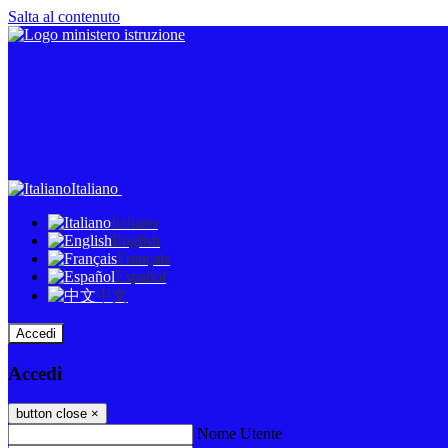
Salta al contenuto
Italiano
Italiano
English
Français
Español
中文
Accedi
Accedi
button close
×
Nome Utente