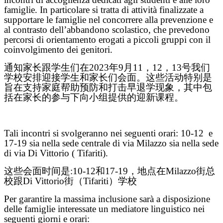
famiglie. In particolare si tratta di attività finalizzate a
supportare le famiglie nel concorrere alla prevenzione e
al contrasto dell’abbandono scolastico, che prevedono
percorsi di orientamento erogati a piccoli gruppi con il
coinvolgimento dei genitori.
通知家长跟学生们在2023年9月11，12，13号我们
学校安排迎接学生和家长们会面。这些活动特别是
旨在支持家庭帮助预防和打击早退学现象，其中包
括在家长的参与下向小组提供的迎新课程。
Tali incontri si svolgeranno nei seguenti orari: 10-12
e
17-19 sia nella sede centrale di via Milazzo sia nella sede
di via Di Vittorio ( Tifariti).
这些会面时间是:10-12和17-19，地点在Milazzo街总
校跟Di Vittorio街（Tifariti）学校
Per garantire la massima inclusione sarà a disposizione
delle famiglie interessate un mediatore linguistico nei
seguenti giorni e orari: