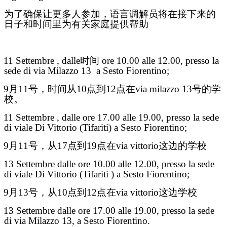
为了确保让更多人参加，语言调解员将在接下来的
日子和时间里为有关家庭提供帮助
11 Settembre , dalle
时间
ore 10.00 alle 12.00, presso la
sede di via Milazzo 13
a Sesto Fiorentino;
9月11号，时间从10点到12点在via milazzo 13号的学
校。
11 Settembre , dalle ore 17.00 alle 19.00, presso la sede
di viale Di Vittorio (Tifariti) a Sesto Fiorentino;
9月11号，从17点到19点在via vittorio这边的学校
13 Settembre dalle ore 10.00 alle 12.00, presso la sede
di viale Di Vittorio (Tifariti ) a Sesto Fiorentino;
9月13号，从10点到12点在via vittorio这边学校
13 Settembre dalle ore 17.00 alle 19.00, presso la sede
di via Milazzo 13, a Sesto Fiorentino.