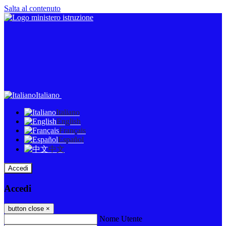
Salta al contenuto
Italiano
Italiano
English
Français
Español
中文
Accedi
Accedi
button close
×
Nome Utente