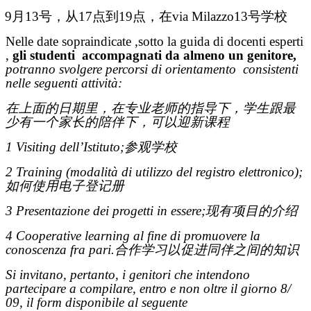
9月13号，从17点到19点，在via Milazzo13号学校
Nelle date sopraindicate ,sotto la guida di docenti esperti
,
gli studenti
accompagnati da almeno un genitore,
potranno svolgere percorsi di orientamento
consistenti
nelle seguenti attività:
在上面的日期里，在专业老师的指导下，学生跟最
少有一个家长的陪伴下，可以迎新课程
1 Visiting dell’Istituto;
参观学校
2 Training (modalità di utilizzo del registro elettronico);
如何使用电子登记册
3 Presentazione dei progetti in essere;
现有项目的介绍
4 Cooperative learning al fine di promuovere la
conoscenza fra pari.
合作学习以促进同伴之间的知识
Si invitano, pertanto, i genitori che intendono
partecipare a compilare, entro e non oltre il giorno 8/
09, il form disponibile al seguente