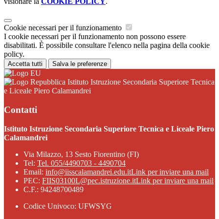
visionare la
COOKIE POLICY
.
Cookie necessari per il funzionamento
I cookie necessari per il funzionamento non possono essere
disabilitati. È possibile consultare l'elenco nella pagina della cookie
policy.
Accetta tutti
Salva le preferenze
Istituto Istruzione Secondaria Superiore Tecnica
e Liceale Piero Calamandrei
Contatti
Istituto Istruzione Secondaria Superiore Tecnica e Liceale Piero
Calamandrei
Via Milazzo, 13 Sesto Fiorentino (FI)
Tel:
Tel. 055/4490703 - 4490704
Email:
info@iisscalamandrei.edu.it
Link per inviare una mail
PEC:
FIIS03100L@pec.istruzione.it
Link per inviare una mail
C.F.: 94248700489
Codice Univoco: UFWSYG