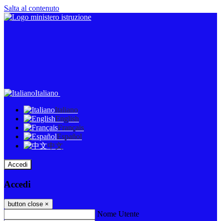
Salta al contenuto
Italiano
Italiano
English
Français
Español
中文
Accedi
Accedi
button close
×
Nome Utente