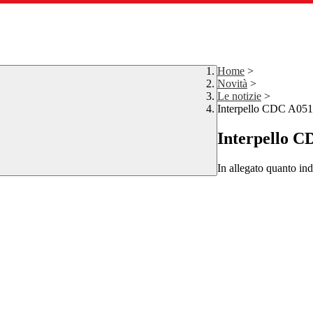
Home
>
Novità
>
Le notizie
>
Interpello CDC A051
Interpello C
In allegato quanto ind