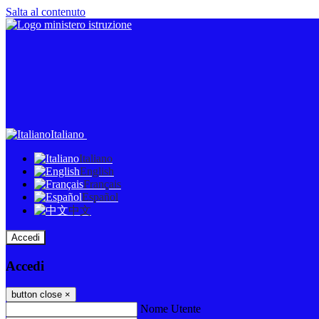
Salta al contenuto
Italiano
Italiano
English
Français
Español
中文
Accedi
Accedi
button close
×
Nome Utente