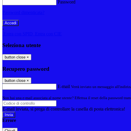
Password
Password dimenticata?
-
Entra con SPID
Entra con CIE
Seleziona utente
button close
×
Recupero password
button close
×
E-mail
Verrà inviato un messaggio all'indirizz
Non hai una e-mail associata al nome utente? Effettua il reset della password tram
E-mail inviata, si prega di controllare la casella di posta elettronica!
Errore
Chiudi