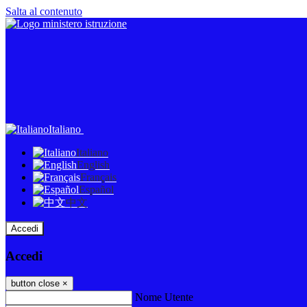
Salta al contenuto
Italiano
Italiano
English
Français
Español
中文
Accedi
Accedi
button close
×
Nome Utente