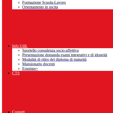
Formazione Scuola-Lavoro
Orientamento in uscita
Info Utili
Sportello consulenza socio-affettiva
Presentazione domanda esami integrativi e di idoneità
Modalità di ritiro del diploma di maturità
Mansionario docenti
Erasmus+
CTS
Contatti