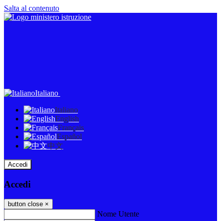
Salta al contenuto
Italiano
Italiano
English
Français
Español
中文
Accedi
Accedi
button close
×
Nome Utente