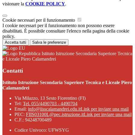
visionare la
COOKIE POLICY
.
Cookie necessari per il funzionamento
I cookie necessari per il funzionamento non possono essere
disabilitati. È possibile consultare l'elenco nella pagina della cookie
policy.
Accetta tutti
Salva le preferenze
Istituto Istruzione Secondaria Superiore Tecnica
e Liceale Piero Calamandrei
Contatti
Istituto Istruzione Secondaria Superiore Tecnica e Liceale Piero
Calamandrei
Via Milazzo, 13 Sesto Fiorentino (FI)
Tel:
Tel. 055/4490703 - 4490704
Email:
info@iisscalamandrei.edu.it
Link per inviare una mail
PEC:
FIIS03100L@pec.istruzione.it
Link per inviare una mail
C.F.: 94248700489
Codice Univoco: UFWSYG