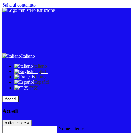
Salta al contenuto
Italiano
Italiano
English
Français
Español
中文
Accedi
Accedi
button close
×
Nome Utente