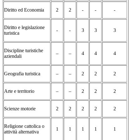
Diritto ed Economia
2
2
-
-
-
Diritto e legislazione
-
-
3
3
3
turistica
Discipline turistiche
–
–
4
4
4
aziendali
Geografia turistica
–
–
2
2
2
Arte e territorio
–
–
2
2
2
Scienze motorie
2
2
2
2
2
Religione cattolica o
1
1
1
1
1
attività alternativa