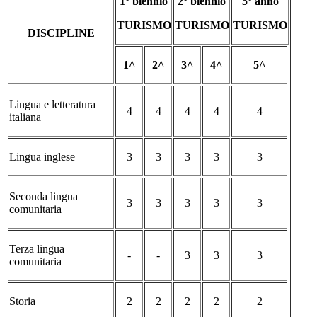
1° biennio
2° biennio
5° anno
TURISMO
TURISMO
TURISMO
DISCIPLINE
1^
2^
3^
4^
5^
Lingua e letteratura
4
4
4
4
4
italiana
Lingua inglese
3
3
3
3
3
Seconda lingua
3
3
3
3
3
comunitaria
Terza lingua
-
-
3
3
3
comunitaria
Storia
2
2
2
2
2