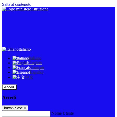
Salta al contenuto
Italiano
Italiano
English
Français
Español
中文
Accedi
Accedi
button close
×
Nome Utente