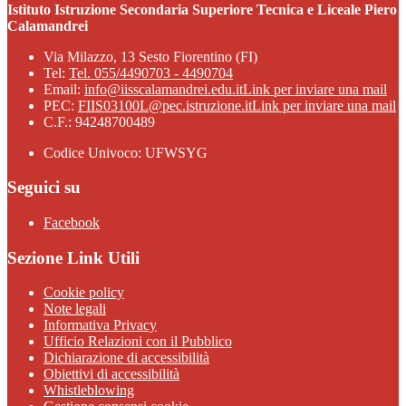
Istituto Istruzione Secondaria Superiore Tecnica e Liceale Piero
Calamandrei
Via Milazzo, 13 Sesto Fiorentino (FI)
Tel:
Tel. 055/4490703 - 4490704
Email:
info@iisscalamandrei.edu.it
Link per inviare una mail
PEC:
FIIS03100L@pec.istruzione.it
Link per inviare una mail
C.F.: 94248700489
Codice Univoco: UFWSYG
Seguici su
Facebook
Sezione Link Utili
Cookie policy
Note legali
Informativa Privacy
Ufficio Relazioni con il Pubblico
Dichiarazione di accessibilità
Obiettivi di accessibilità
Whistleblowing